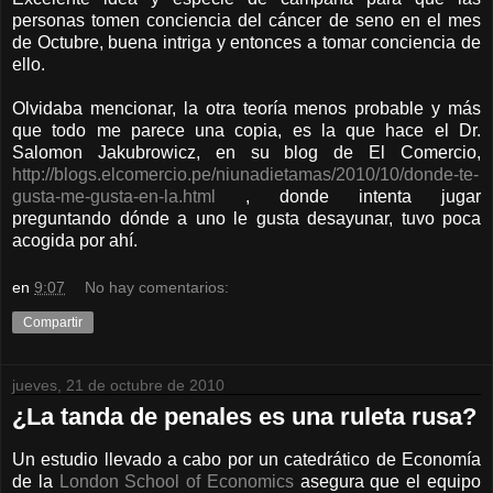
personas tomen conciencia del cáncer de seno en el mes
de Octubre, buena intriga y entonces a tomar conciencia de
ello.
Olvidaba mencionar, la otra teoría menos probable y más
que todo me parece una copia, es la que hace el Dr.
Salomon Jakubrowicz, en su blog de El Comercio,
http://blogs.elcomercio.pe/niunadietamas/2010/10/donde-te-
gusta-me-gusta-en-la.html
, donde intenta jugar
preguntando dónde a uno le gusta desayunar, tuvo poca
acogida por ahí.
en
9:07
No hay comentarios:
Compartir
jueves, 21 de octubre de 2010
¿La tanda de penales es una ruleta rusa?
Un estudio llevado a cabo por un catedrático de Economía
de la
London School of Economics
asegura que el equipo