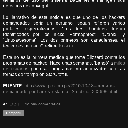
términos de uso del sistema Battle.net e infringen sus
derechos de copyright.
Lo llamativo de esta noticia es que uno de los hackers
demandados sería un peruano, según refieren varios
portales especializados. “Los tres hombres fueron
identificados por los nicks ‘Permaphrost’, ‘Cranix’, y
‘Linuxawesome’. Los dos primeros son canadienses, el
tercero es peruano”, refiere
Kotaku
.
Esta no es la primera medida que toma Blizzard contra los
programas de hackeo. Hace unas semanas, ‘baneó’ a
miles
de usuarios
por usar programas no autorizados u otras
formas de trampa en StarCraft II.
FUENTE:
http://www.rpp.com.pe/2010-10-18--peruano-
demandado-por-hackear-starcraft-2-noticia_303698.html
en
17:49
No hay comentarios:
Compartir