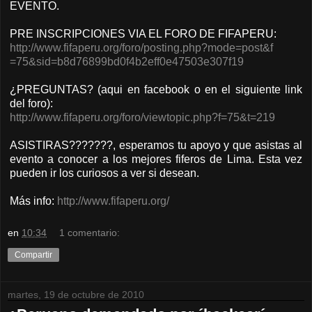
EVENTO.
PRE INSCRIPCIONES VIA EL FORO DE FIFAPERU:
http://www.fifaperu.org/fo
ro/posting.php?mode=post&f
=75&sid=b8d76899bd0f4b2eff
0e47503e307f19
¿PREGUNTAS? (aqui en facebook o en el siguiente link
del foro):
http://www.fifaperu.org/fo
ro/viewtopic.php?f=75&t=21
9
ASISTIRAS???????, esperamos tu apoyo y que asistas al
evento a conocer a los mejores fiferos de Lima. Esta vez
pueden ir los curiosos a ver si desean.
Más info:
http://www.fifaperu.org/
en
10:34
1 comentario:
Compartir
martes, 19 de octubre de 2010