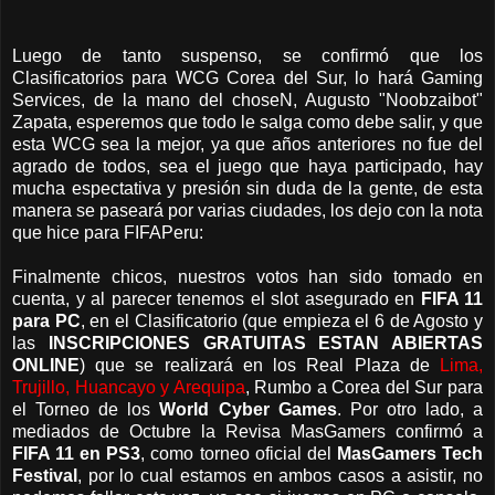
Luego de tanto suspenso, se confirmó que los
Clasificatorios para WCG Corea del Sur, lo hará Gaming
Services, de la mano del choseN, Augusto "Noobzaibot"
Zapata, esperemos que todo le salga como debe salir, y que
esta WCG sea la mejor, ya que años anteriores no fue del
agrado de todos, sea el juego que haya participado, hay
mucha espectativa y presión sin duda de la gente, de esta
manera se paseará por varias ciudades, los dejo con la nota
que hice para FIFAPeru:
Finalmente chicos, nuestros votos han sido tomado en
cuenta, y al parecer tenemos el slot asegurado en
FIFA 11
para PC
, en el Clasificatorio (que empieza el 6 de Agosto y
las
INSCRIPCIONES GRATUITAS ESTAN ABIERTAS
ONLINE
) que se realizará en los Real Plaza de
Lima,
Trujillo, Huancayo y Arequipa
, Rumbo a Corea del Sur para
el Torneo de los
World Cyber Games
. Por otro lado, a
mediados de Octubre la Revisa MasGamers confirmó a
FIFA 11 en PS3
, como torneo oficial del
MasGamers Tech
Festival
, por lo cual estamos en ambos casos a asistir, no