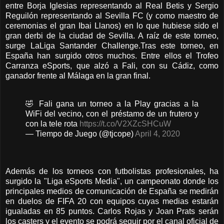
entre Borja Iglesias representando al Real Betis y Sergio
Reguilón representando al Sevilla FC (y como maestro de
ceremonias el gran Ibai Llanos) en lo que hubiese sido el
gran derbi de la ciudad de Sevilla. A raíz de este torneo,
surge LaLiga Santander Challenge.Tras este torneo, en
España han surgido otros muchos. Entre ellos el Trofeo
Carranza eSports, que alzó a Fali, con su Cádiz, como
ganador frente al Málaga en la gran final.
🤣 Fali gana un torneo a la Play gracias a la
WiFi del vecino, con el préstamo de un frutero y
con la tele rota
https://t.co/V2XZcSHCuW
— Tiempo de Juego (@tjcope)
April 4, 2020
Además de los torneos con futbolistas profesionales, ha
surgido la "Liga eSports Media", un campeonato donde los
principales medios de comunicación de España se medirán
en duelos de FIFA 20 con equipos cuyas medias estarán
igualadas en 85 puntos. Carlos Rojas y Joan Prats serán
los casters y el evento se podrá seguir por el canal oficial de