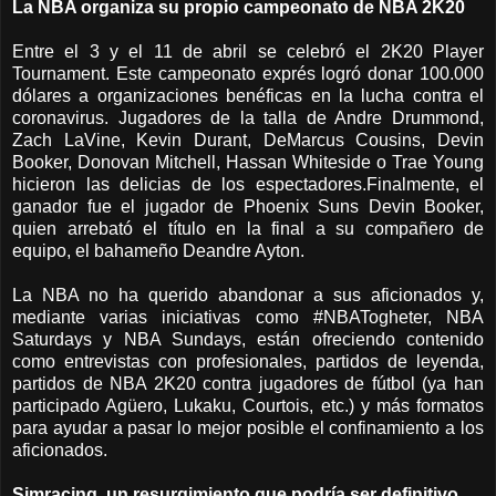
La NBA organiza su propio campeonato de NBA 2K20
Entre el 3 y el 11 de abril se celebró el 2K20 Player
Tournament. Este campeonato exprés logró donar 100.000
dólares a organizaciones benéficas en la lucha contra el
coronavirus. Jugadores de la talla de Andre Drummond,
Zach LaVine, Kevin Durant, DeMarcus Cousins, Devin
Booker, Donovan Mitchell, Hassan Whiteside o Trae Young
hicieron las delicias de los espectadores.Finalmente, el
ganador fue el jugador de Phoenix Suns Devin Booker,
quien arrebató el título en la final a su compañero de
equipo, el bahameño Deandre Ayton.
La NBA no ha querido abandonar a sus aficionados y,
mediante varias iniciativas como #NBATogheter, NBA
Saturdays y NBA Sundays, están ofreciendo contenido
como entrevistas con profesionales, partidos de leyenda,
partidos de NBA 2K20 contra jugadores de fútbol (ya han
participado Agüero, Lukaku, Courtois, etc.) y más formatos
para ayudar a pasar lo mejor posible el confinamiento a los
aficionados.
Simracing, un resurgimiento que podría ser definitivo